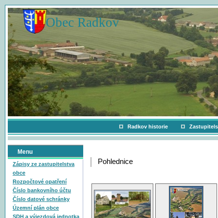
Obec Radkov
Radkov historie
Zastupitel
Menu
Pohlednice
Zápisy ze zastupitelstva
obce
Rozpočtové opatření
Číslo bankovního účtu
Číslo datové schránky
Územní plán obce
SDH a výjezdová jednotka