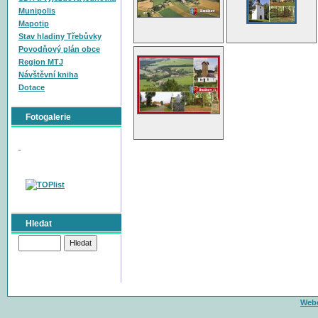
Munipolis
Mapotip
Stav hladiny Třebůvky
Povodňový plán obce
Region MTJ
Návštěvní kniha
Dotace
Fotogalerie
Hledat
Webo