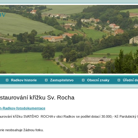
ov
Radkov historie
Zastupitelstvo
Obecní znaky
Úřední d
staurování křížku Sv. Rocha
h-Radkov-fotodokumentace
aurování křížku SVATÉHO ROCHA v obci Radkov se podílel dotací 30.000,- Kč Pardubický k
erie neobsahuje žádnou fotku.