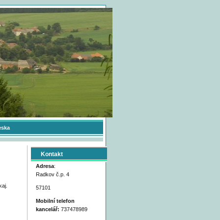
eska
Kontakt
Adresa
:
Radkov č.p. 4
aj.
57101
Mobilní telefon
kancelář:
737478989