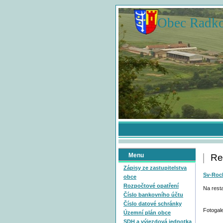
Obec Radk
Menu
Re
Zápisy ze zastupitelstva
Sv-Roc
obce
Rozpočtové opatření
Na rest
Číslo bankovního účtu
Číslo datové schránky
Fotogal
Územní plán obce
SDH a výjezdová jednotka