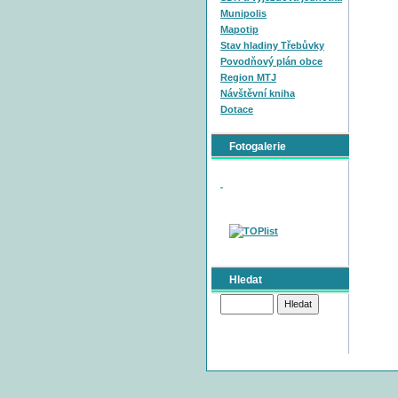
Munipolis
Mapotip
Stav hladiny Třebůvky
Povodňový plán obce
Region MTJ
Návštěvní kniha
Dotace
Fotogalerie
Hledat