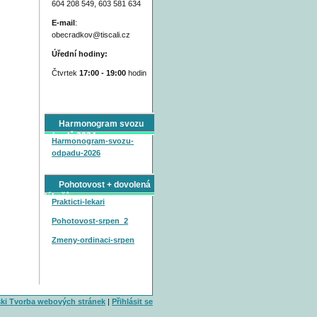
604 208 549, 603 581 634
E-mail
:
obecradkov@tiscali.cz
Úřední hodiny:
Čtvrtek
17:00 - 19:00
hodin
Harmonogram svozu
odpadů 2024
Harmonogram-svozu-
odpadu-2026
Pohotovost + dovolená
lékařů
Prakticti-lekari
Pohotovost-srpen_2
Zmeny-ordinaci-srpen
ski Tvorba webových stránek
|
Přihlásit se